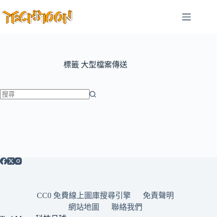
跳
至
主
要
內
容
標籤
大型檔案傳送
找
不
到
符
合
條
件
的
CC0 免費線上圖庫搜尋引擎
免責聲明
結
網站地圖
聯絡我們
果