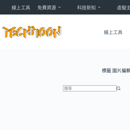
跳
線上工具
免費資源
科技新知
虛擬
至
主
要
內
線上工具
容
標籤
圖片編
找
不
到
符
合
條