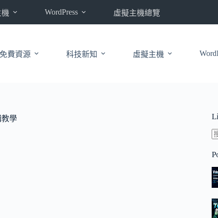
WordPress
主機
虛擬主機總覽
WordP
免費資源
科技新知
虛擬主機
L
輯教學
P