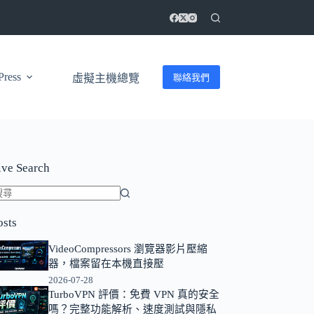
ress
聯絡我們
虛擬主機總覽
ive Search
找
osts
不
到
VideoCompressors 瀏覽器影片壓縮
符
器，檔案留在本機直接壓
合
2026-07-28
條
TurboVPN 評價：免費 VPN 真的安全
嗎？完整功能解析、速度測試與隱私
件