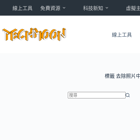
跳
線上工具
免費資源
科技新知
虛擬
至
主
要
內
線上工具
容
標籤
去除照片
找
不
到
符
合
條