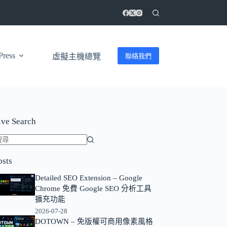
ress
聯絡我們
虛擬主機總覽
ive Search
找
osts
不
到
Detailed SEO Extension – Google
符
Chrome 免費 Google SEO 分析工具
擴充功能
合
2026-07-28
條
DOTOWN – 免版權可商用像素風格
件