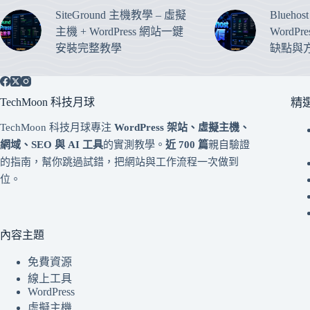
SiteGround 主機教學 – 虛擬
Blueho
主機 + WordPress 網站一鍵
WordP
安裝完整教學
缺點與
TechMoon 科技月球
精
TechMoon 科技月球專注
WordPress 架站、虛擬主機、
網域、SEO 與 AI 工具
的實測教學。
近 700 篇
親自驗證
的指南，幫你跳過試錯，把網站與工作流程一次做到
位。
內容主題
免費資源
線上工具
WordPress
虛擬主機