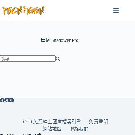
跳
至
主
要
內
容
標籤
Shadower Pro
找
不
到
符
合
條
件
的
CC0 免費線上圖庫搜尋引擎
免責聲明
結
網站地圖
聯絡我們
果